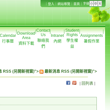
字級
｜
登入
｜
網站導覽
｜
首頁
｜
Contact
Student
Download
Us
Rights
Calendar
Intranet
Assignments
Area
聯絡我
學生權
行事曆
內網
暑假作業
資料下載
們
益
 RSS (另開新視窗)">
最新消息 RSS (另開新視窗)">
|
回列表
|