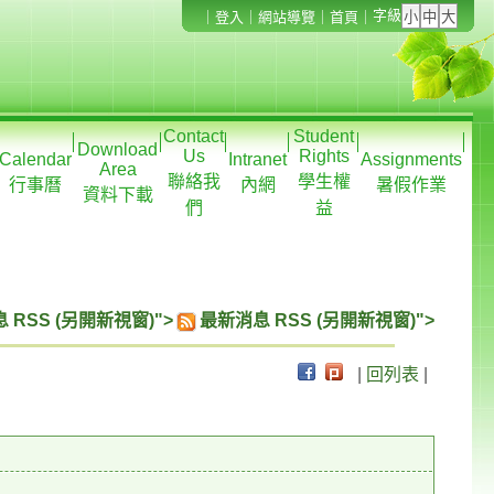
字級
｜
登入
｜
網站導覽
｜
首頁
｜
Contact
Student
Download
Us
Rights
Calendar
Intranet
Assignments
Area
聯絡我
學生權
行事曆
內網
暑假作業
資料下載
們
益
 RSS (另開新視窗)">
最新消息 RSS (另開新視窗)">
|
回列表
|