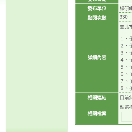
發布單位
課研
330
點閱次數
臺北
１、
２、
３、
詳細內容
４、
５、
６、
７、
８、
相關連結
目前
點選
相關檔案