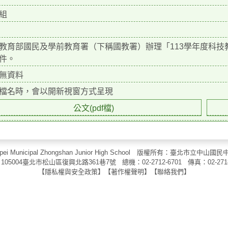
組
教育部國民及學前教育署（下稱國教署）辦理「113學年度科技
件。
無資料
檔名時，會以開新視窗方式呈現
公文(pdf檔)
aipei Municipal Zhongshan Junior High School 版權所有：臺北市
105004臺北市松山區復興北路361巷7號 總機：02-2712-6701 傳真：
02-271
【
隱私權與安全政策
】【
著作權聲明
】
【
聯絡我們
】