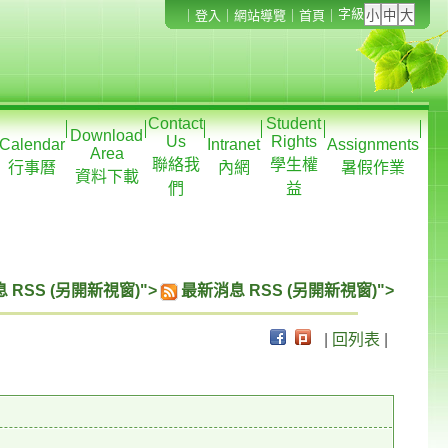
字級
｜
登入
｜
網站導覽
｜
首頁
｜
Contact
Student
Download
Us
Rights
Calendar
Intranet
Assignments
Area
聯絡我
學生權
行事曆
內網
暑假作業
資料下載
們
益
 RSS (另開新視窗)">
最新消息 RSS (另開新視窗)">
|
回列表
|