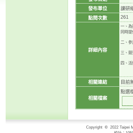
發布單位
課研
261
點閱次數
一、為
同時提
二、參
詳細內容
三、競
四、活動
相關連結
目前
點選
相關檔案
Copyright
©
2022 Taip
校址：105