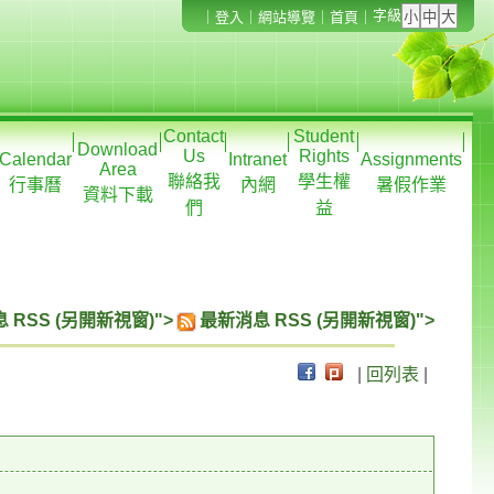
字級
｜
登入
｜
網站導覽
｜
首頁
｜
Contact
Student
Download
Us
Rights
Calendar
Intranet
Assignments
Area
聯絡我
學生權
行事曆
內網
暑假作業
資料下載
們
益
 RSS (另開新視窗)">
最新消息 RSS (另開新視窗)">
|
回列表
|