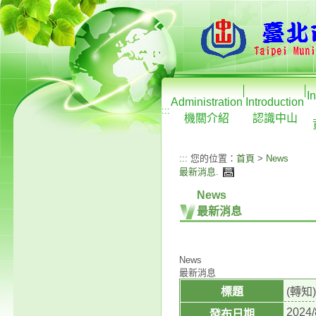
I
Administration
Introduction
:::
機關介紹
認識中山
:::
您的位置：
首頁
>
News
最新消息
.
News
最新消息
News
最新消息
標題
(轉
2024/
發布日期