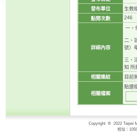
發布單位
生教
246
點閱次數
一、依
二、
詳細內容
號）舉
三、
知 
相關連結
目前
點選
相關檔案
Copyright
©
2022 Taip
校址：105