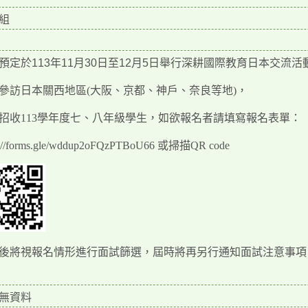
組
預定於
113
年
11
月
30
日至
12
月
5
日
舉行深耕國際教育日本交流活
參訪日本關西地區(大阪、京都、神戶、奈良等地)，
招收113學年度七、八年級學生，如欲報名者請填寫報名表單：
s://forms.gle/wddup2oFQzPTBoU66 或掃描QR code
後將視報名情形進行面試篩選，屆時將再另行通知面試注意事項
無資料