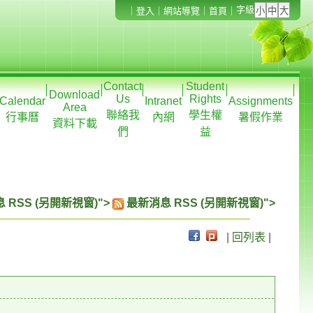
字級
｜
登入
｜
網站導覽
｜
首頁
｜
Contact
Student
Download
Us
Rights
Calendar
Intranet
Assignments
Area
聯絡我
學生權
行事曆
內網
暑假作業
資料下載
們
益
 RSS (另開新視窗)">
最新消息 RSS (另開新視窗)">
|
回列表
|