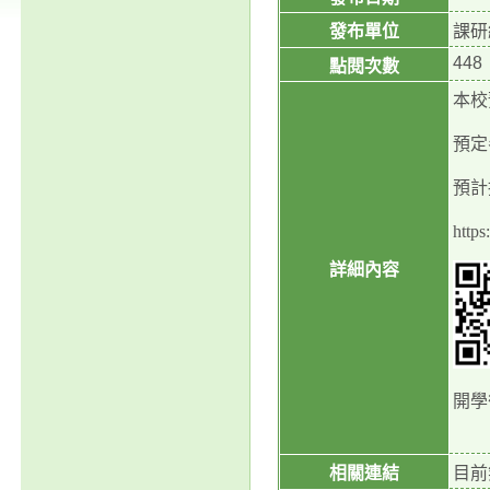
發布單位
課研
448
點閱次數
本校
預定
預計
http
詳細內容
開學
相關連結
目前