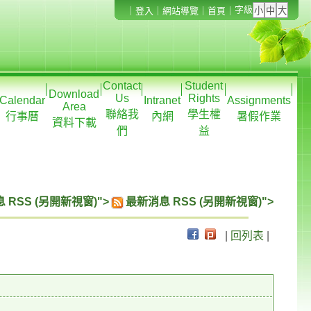
字級
｜
登入
｜
網站導覽
｜
首頁
｜
Contact
Student
Download
Us
Rights
Calendar
Intranet
Assignments
Area
聯絡我
學生權
行事曆
內網
暑假作業
資料下載
們
益
 RSS (另開新視窗)">
最新消息 RSS (另開新視窗)">
|
回列表
|