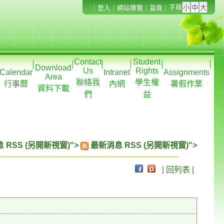
字級
｜
登入
｜
網站導覽
｜
首頁
｜
Contact
Student
Download
Us
Rights
Calendar
Intranet
Assignments
Area
聯絡我
學生權
行事曆
內網
暑假作業
資料下載
們
益
 RSS (另開新視窗)">
最新消息 RSS (另開新視窗)">
|
回列表
|