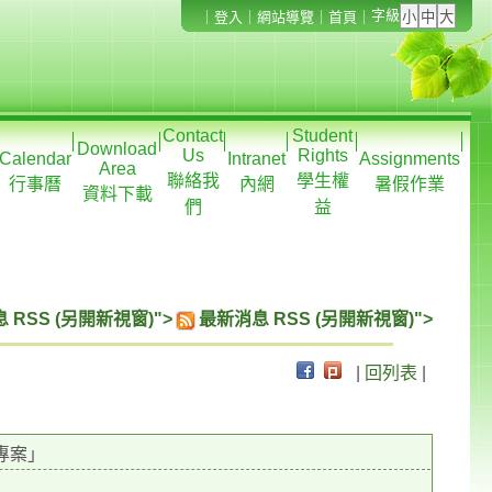
字級
｜
登入
｜
網站導覽
｜
首頁
｜
Contact
Student
Download
Us
Rights
Calendar
Intranet
Assignments
Area
聯絡我
學生權
行事曆
內網
暑假作業
資料下載
們
益
 RSS (另開新視窗)">
最新消息 RSS (另開新視窗)">
|
回列表
|
專案」