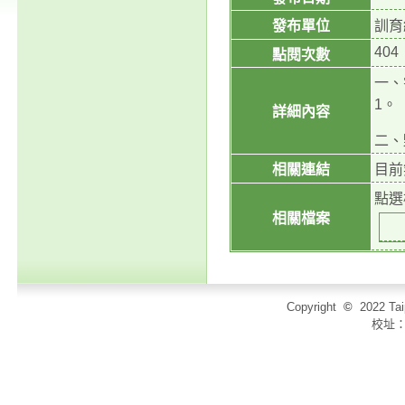
發布單位
訓育
404
點閱次數
一、
1。
詳細內容
二、
相關連結
目前
點選
相關檔案
Copyright
©
2022 T
校址：