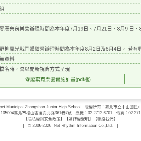
組
零廢棄育樂營辦理時間為本年度7月19日、7月21日、8月9 日
野柳風光戰鬥體驗營辦理時間為本年度8月2日及8月4日， 若
無資料
檔名時，會以開新視窗方式呈現
零廢棄育樂營實施計畫(pdf檔)
aipei Municipal Zhongshan Junior High School 版權所有：臺北市
105004臺北市松山區復興北路361巷7號 總機：02-2712-6701 傳真：
02-271
【
隱私權與安全政策
】【
著作權聲明
】
【
聯絡我們
】
| © 2006-2026
Net Rhythm Information Co.,Ltd.
|