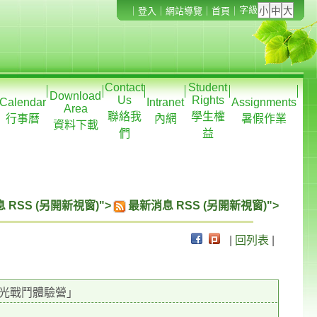
字級
｜
登入
｜
網站導覽
｜
首頁
｜
Contact
Student
Download
Us
Rights
Calendar
Intranet
Assignments
Area
聯絡我
學生權
行事曆
內網
暑假作業
資料下載
們
益
 RSS (另開新視窗)">
最新消息 RSS (另開新視窗)">
|
回列表
|
光戰鬥體驗營」