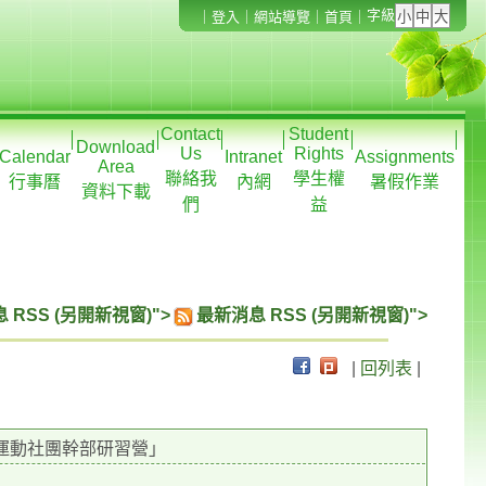
字級
｜
登入
｜
網站導覽
｜
首頁
｜
Contact
Student
Download
Us
Rights
Calendar
Intranet
Assignments
Area
聯絡我
學生權
行事曆
內網
暑假作業
資料下載
們
益
 RSS (另開新視窗)">
最新消息 RSS (另開新視窗)">
|
回列表
|
運動社團幹部研習營」