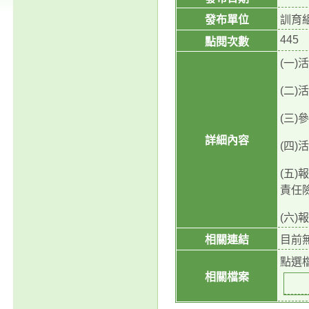
發布單位
訓育
445
點閱次數
(一)
(二
(三)
詳細內容
(四
(五)
責任
(六)
相關連結
目前
點選
相關檔案