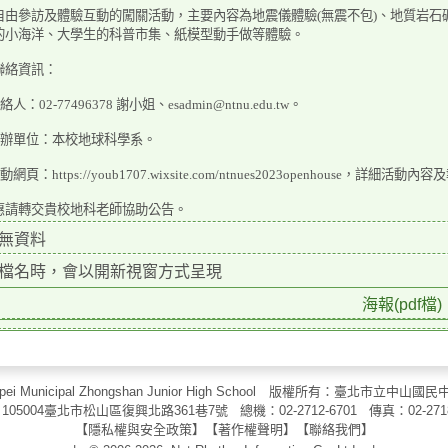
自由參訪及體驗互動的闖關活動，主要內容為地震儀體驗(無震不包)、地質岩石礦
的小海洋、大學生的科普市集、紙模型動手做等體驗。
聯絡資訊：
絡人：02-77496378 謝小姐、esadmin@ntnu.edu.tw。
)主辦單位：本校地球科學系。
動網頁：https://youb1707.wixsite.com/ntnues2023openhouse，
惠請轉交貴校地科老師協助公告。
無資料
檔名時，會以開新視窗方式呈現
海報(pdf檔)
aipei Municipal Zhongshan Junior High School 版權所有：臺北市
105004臺北市松山區復興北路361巷7號 總機：02-2712-6701 傳真：
02-271
【
隱私權與安全政策
】【
著作權聲明
】
【
聯絡我們
】