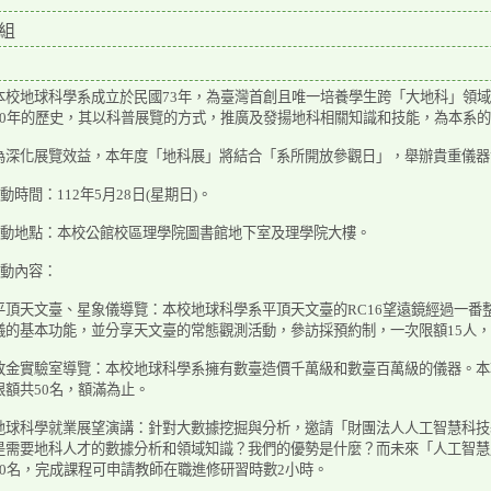
組
本校地球科學系成立於民國73年，為臺灣首創且唯一培養學生跨「大地科」領域
40年的歷史，其以科普展覽的方式，推廣及發揚地科相關知識和技能，為本系
為深化展覽效益，本年度「地科展」將結合「系所開放參觀日」，舉辦貴重儀器
活動時間：112年5月28日(星期日)。
)活動地點：本校公館校區理學院圖書館地下室及理學院大樓。
活動內容：
平頂天文臺、星象儀導覽：本校地球科學系平頂天文臺的RC16望遠鏡經過一
儀的基本功能，並分享天文臺的常態觀測活動，參訪採預約制，一次限額15人，
敗金實驗室導覽：本校地球科學系擁有數臺造價千萬級和數臺百萬級的儀器。本項
限額共50名，額滿為止。
地球科學就業展望演講：針對大數據挖掘與分析，邀請「財團法人人工智慧科技
是需要地科人才的數據分析和領域知識？我們的優勢是什麼？而未來「人工智慧
40名，完成課程可申請教師在職進修研習時數2小時。