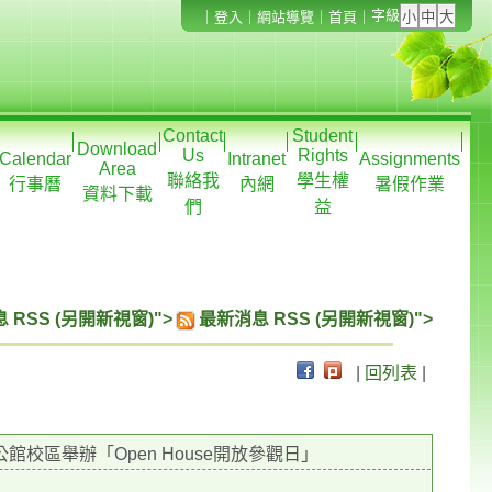
字級
｜
登入
｜
網站導覽
｜
首頁
｜
Contact
Student
Download
Us
Rights
Calendar
Intranet
Assignments
Area
聯絡我
學生權
行事曆
內網
暑假作業
資料下載
們
益
 RSS (另開新視窗)">
最新消息 RSS (另開新視窗)">
|
回列表
|
館校區舉辦「Open House開放參觀日」