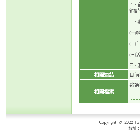
４、
箱裡
三、
(一)聯
(二
(三)活
四、
相關連結
目前
點選
相關檔案
Copyright
©
2022 T
校址：