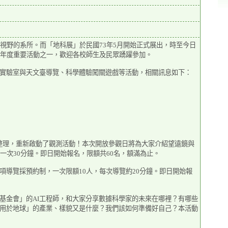
視野的系所。而「地科展」於民國73年5月開始正式展出，時至今日
的年度重要活動之一，歡迎各校師生及民眾踴躍參加。
實驗室與天文臺導覽、科學體驗闖關遊戲等活動，相關訊息如下：
番整理，重新啟動了觀測活動！本次開放參觀日將為大家介紹望遠鏡與
一次30分鐘。即日開始報名，限額共60名，額滿為止。
導覽採預約制，一次限額10人，每次導覽約20分鐘。即日開始報
基金會」的AI工程師，和大家分享數據科學家的未來在哪裡？有哪些
用於地球」的產業、樣貌又是什麼？我們該如何準備好自己？本活動