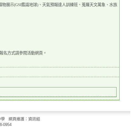
物展示(GSI鑑識地球)、天氣預報達人訓練班、蒐羅天文萬象、水族
詳細活動內容及報名方式請參閱活動網頁。
立中山國民中學 網頁維護：資訊組
8-0954