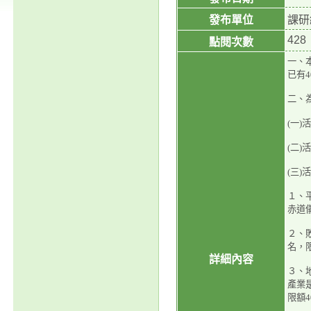
發布單位
課研
428
點閱次數
一、
已有
二、
(一)
(二
(三)
１、
赤道
２、
名，
詳細內容
３、
產業
限額