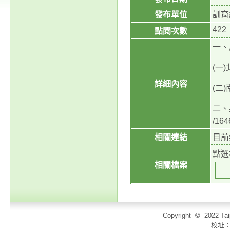
發布單位
訓育
422
點閱次數
一、
(一
詳細內容
(二
二、票
/16
相關連結
目前
點選
相關檔案
Copyright
©
2022 T
校址：