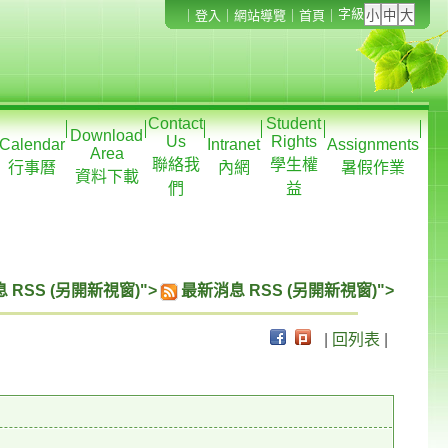
字級
｜
登入
｜
網站導覽
｜
首頁
｜
Contact
Student
Download
Us
Rights
Calendar
Intranet
Assignments
Area
聯絡我
學生權
行事曆
內網
暑假作業
資料下載
們
益
 RSS (另開新視窗)">
最新消息 RSS (另開新視窗)">
|
回列表
|