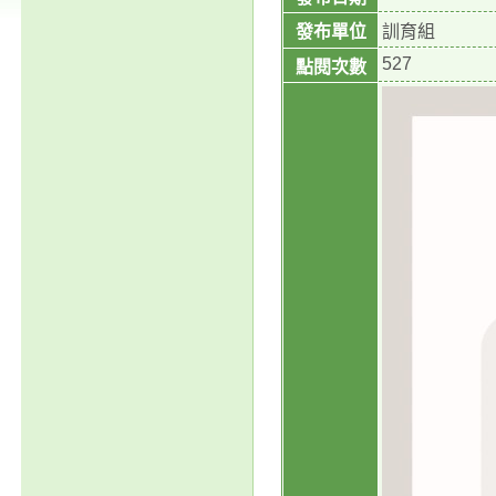
發布單位
訓育組
527
點閱次數