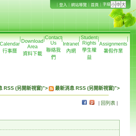
字級
｜
登入
｜
網站導覽
｜
首頁
｜
Contact
Student
Download
Us
Rights
Calendar
Intranet
Assignments
Area
聯絡我
學生權
行事曆
內網
暑假作業
資料下載
們
益
 RSS (另開新視窗)">
最新消息 RSS (另開新視窗)">
|
回列表
|