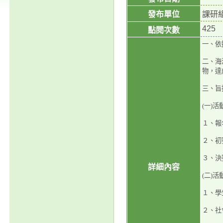
發布單位
課研
425
點閱次數
一、依
二、海
物，達
三、旨
(一)
１、報名
２、初
３、決
詳細內容
(二)
１、學
２、社