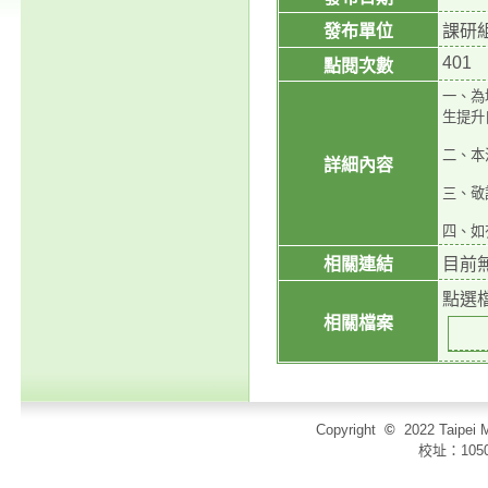
發布單位
課研
401
點閱次數
一、為
生提升
二、本
詳細內容
三、敬
四、如有
相關連結
目前
點選
相關檔案
Copyright
©
2022 Taip
校址：105