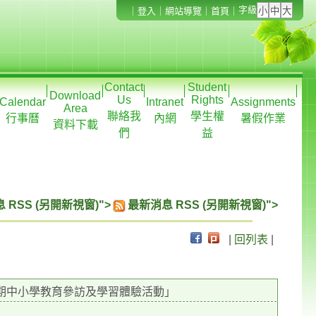
字級
｜
登入
｜
網站導覽
｜
首頁
｜
Contact
Student
Download
Us
Rights
Calendar
Intranet
Assignments
Area
聯絡我
學生權
行事曆
內網
暑假作業
資料下載
們
益
 RSS (另開新視窗)">
最新消息 RSS (另開新視窗)">
|
回列表
|
學期中小學教育參訪及學習體驗活動」