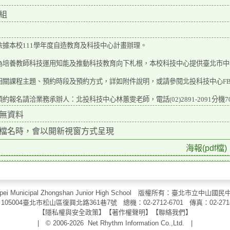
組
依據本校111學年度自造教育及科技中心計畫辦理。
為培養教師科技運用知能及推動科技教育向下札根，本校科技中心提供臺北市中
關課程主題、預約時段及預約方式，詳如附件說明，或請參閱北投科技中心FB粉絲頁（https:/
約報名請洽業務承辦人：北投科技中心林蕙雯老師，電話(02)2891-2091分機7
無資料
檔名時，會以開新視窗方式呈現
海報(pdf檔)
aipei Municipal Zhongshan Junior High School 版權所有：臺北市
105004臺北市松山區復興北路361巷7號 總機：02-2712-6701 傳真：
02-271
【
隱私權與安全政策
】【
著作權聲明
】
【
聯絡我們
】
| © 2006-2026
Net Rhythm Information Co.,Ltd.
|