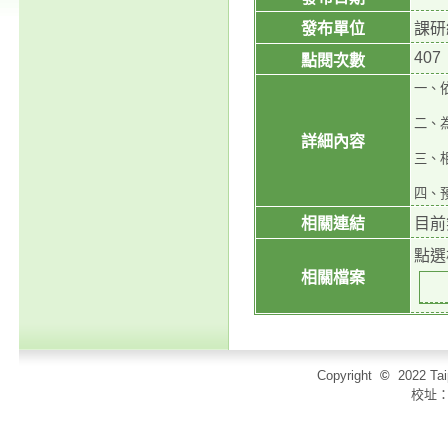
發布單位
課研
407
點閱次數
一、
二、
詳細內容
三、相
四、預
相關連結
目前
點選
相關檔案
Copyright
©
2022 T
校址：