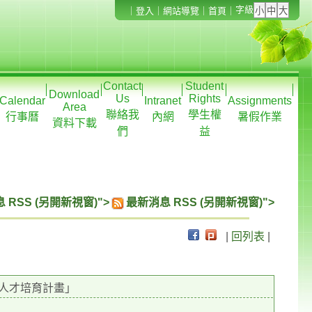
字級
｜
登入
｜
網站導覽
｜
首頁
｜
Contact
Student
Download
Us
Rights
Calendar
Intranet
Assignments
Area
聯絡我
學生權
行事曆
內網
暑假作業
資料下載
們
益
 RSS (另開新視窗)">
最新消息 RSS (另開新視窗)">
|
回列表
|
學人才培育計畫」