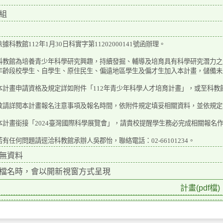
組
據科教館112年1月30日科實字第11202000141號函辦理。
科教館為培養青少年科學研究興趣，持續發掘、輔導及培育具有科學研究潛力之
年齡段校學生、自學生、原住民生、偏遠地區學生及偏才生加入本計畫，儲備未
計畫申請資格及規定詳如附件「112年青少年科學人才培育計畫」，或至科教館相關網站：「htt
敬請詳閱本計畫報名注意事項及報名時間，依附件規定填妥相關資料，並依規定
本計畫銜接「2024臺灣國際科學展覽會」，請貴校提醒學生務必完成相關報名
有任何問題請逕洽科教館承辦人吳郡怡，聯絡電話：02-66101234。
無資料
檔名時，會以開新視窗方式呈現
計畫(pdf檔)