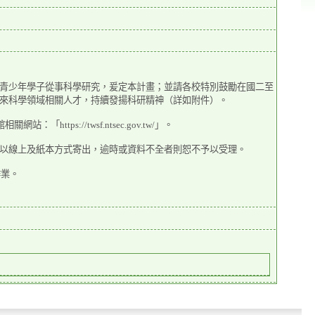
青少年學子從事科學研究，爰定本計畫；並請各校特別鼓勵在國二至
來科學領域相關人才，持續發揚科研精神（詳如附件）。
ps://twsf.ntsec.gov.tw/」。
以線上及紙本方式寄出，逾時或資料不全者則恕不予以受理。
作業。