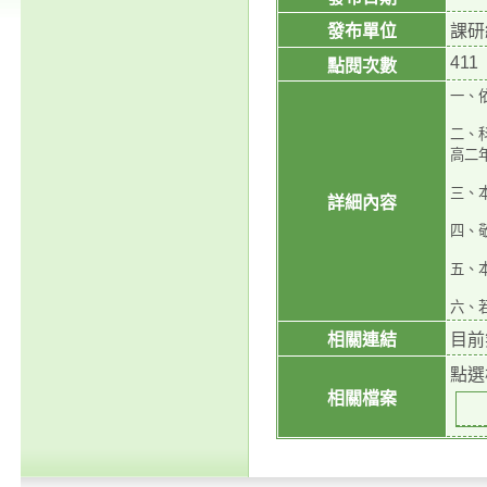
發布單位
課研
411
點閱次數
一、依
二、
高二
三、本
詳細內容
四、
五、
六、若
相關連結
目前
點選
相關檔案