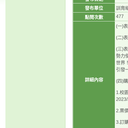
發布單位
訓育
477
點閱次數
(一)
(二)
(三
勢力
世界
引發
詳細內容
(四
1.校
202
2.票價：
3.訂購