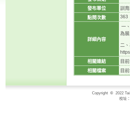
發布單位
訓育
363
點閱次數
一、
為展
詳細內容
二、
http
相關連結
目前
相關檔案
目前
Copyright
©
2022 T
校址：