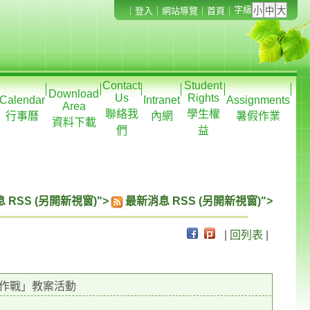
字級
｜
登入
｜
網站導覽
｜
首頁
｜
Contact
Student
Download
Us
Rights
Calendar
Intranet
Assignments
Area
聯絡我
學生權
行事曆
內網
暑假作業
資料下載
們
益
 RSS (另開新視窗)">
最新消息 RSS (另開新視窗)">
|
回列表
|
作戰」教案活動