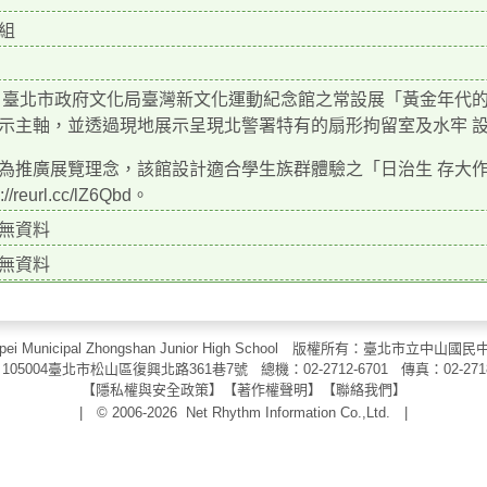
組
臺北市政府文化局臺灣新文化運動紀念館之常設展「黃金年代的
示主軸，並透過現地展示呈現北警署特有的扇形拘留室及水牢 
為推廣展覽理念，該館設計適合學生族群體驗之「日治生 存大
s://reurl.cc/lZ6Qbd。
無資料
無資料
aipei Municipal Zhongshan Junior High School 版權所有：臺北市
105004臺北市松山區復興北路361巷7號 總機：02-2712-6701 傳真：
02-271
【
隱私權與安全政策
】【
著作權聲明
】
【
聯絡我們
】
| © 2006-2026
Net Rhythm Information Co.,Ltd.
|