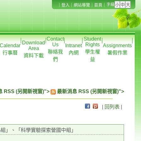
字級
｜
登入
｜
網站導覽
｜
首頁
｜
Contact
Student
Download
Us
Rights
Calendar
Intranet
Assignments
Area
聯絡我
學生權
行事曆
內網
暑假作業
資料下載
們
益
 RSS (另開新視窗)">
最新消息 RSS (另開新視窗)">
|
回列表
|
小組」、「科學實驗探索營國中組」