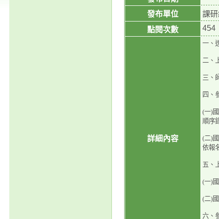
發布單位
課研
454
點閱次數
一、
二、
三、
四、
(一
順序
詳細內容
(二
依報
五、
(一
(二
六、