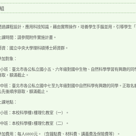
組
透過課程設計，應用科技知識，藉由實際操作，培養學生手腦並用，引導學生「
上課時間：請參閱附件實施計畫。
師資：國立中央大學理科碩博士師資群。
參加對象：
)國小班：臺北市各公私立國小五、六年級對國中生物、自然科學學習有興趣的同學
錄取，額滿截止。
)國中班：臺北市各公私立國中七至九年級對國中自然科學有興趣的同學。正取名額以
名先後順序錄取，額滿截止。
上課地點：
)國小班：本校科學樓1樓理化教室（一）。
)國中班：本校科學樓1樓理化教室（二）。
參加費用：每人6800元。（含鐘點費、材料費、講義費及保險費等）。