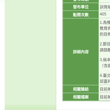
發布單位
訓育
405
點閱次數
1.為
教育
的目
2.節
請鼓
詳細內容
3.
（含
4.臺
邱嘉祥
相關連結
目前
相關檔案
目前