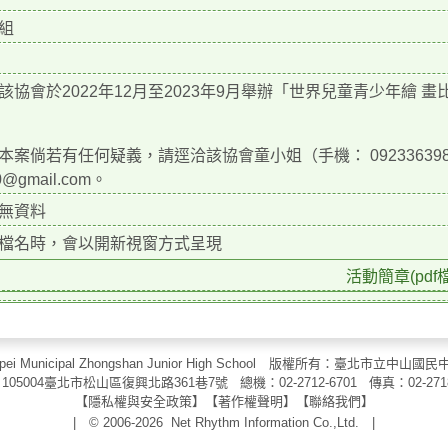
組
該協會於2022年12月至2023年9月舉辦「世界兒童青少年繪
本案倘若有任何疑義，請逕洽該協會童小姐（手機： 0923363988）或許
0@gmail.com。
無資料
檔名時，會以開新視窗方式呈現
活動簡章(pdf檔
aipei Municipal Zhongshan Junior High School 版權所有：臺北市
105004臺北市松山區復興北路361巷7號 總機：02-2712-6701 傳真：
02-271
【
隱私權與安全政策
】【
著作權聲明
】
【
聯絡我們
】
| © 2006-2026
Net Rhythm Information Co.,Ltd.
|