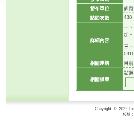
發布單位
訓育
438
點閱次數
一、
加。
詳細內容
三、
091
相關連結
目前
點選
相關檔案
Copyright
©
2022 T
校址：