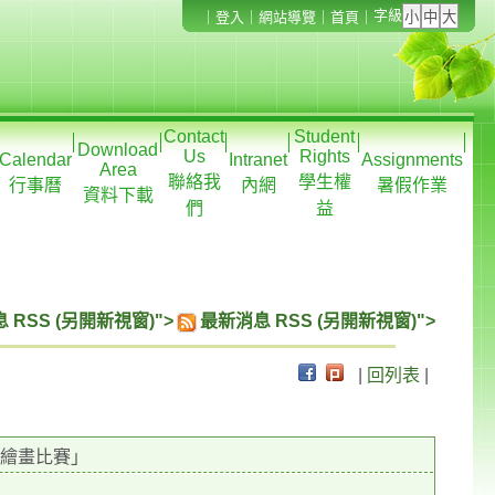
字級
｜
登入
｜
網站導覽
｜
首頁
｜
Contact
Student
Download
Us
Rights
Calendar
Intranet
Assignments
Area
聯絡我
學生權
行事曆
內網
暑假作業
資料下載
們
益
 RSS (另開新視窗)">
最新消息 RSS (另開新視窗)">
|
回列表
|
年繪畫比賽」