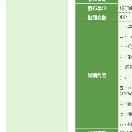
發布單位
課研
437
點閱次數
一、上課
二、上
三、師
四、報
(一)
詳細內容
(二)1
五、1
款至指
六、額
七、活
八、相關