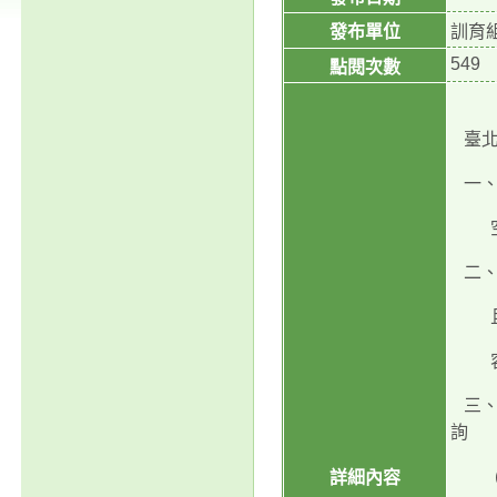
發布單位
訓育
549
點閱次數
臺北
一、
空地
二、請
且將
容、
三、
詢
(htt
詳細內容