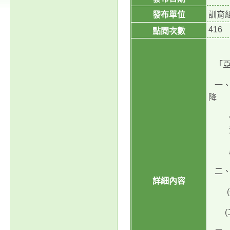
發布單位
訓育
416
點閱次數
「亞
一、
降
二、
詳細內容
(一
(二