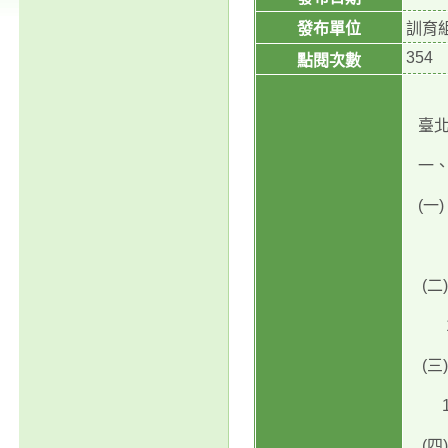
發布單位
訓育
354
點閱次數
臺北
一、
(一
11
(二
11
(三
11
(四)