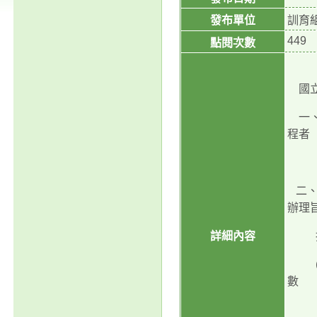
發布單位
訓育
449
點閱次數
國立
一、
程者
除核
二、
辦理
詳細內容
揭活
(一
數
或教