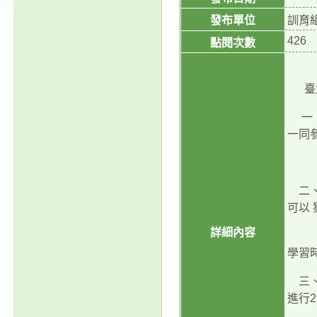
發布單位
訓育
426
點閱次數
臺北
一、
一同
學習
二、
可以
詳細內容
書繳
學習
三、
進行2