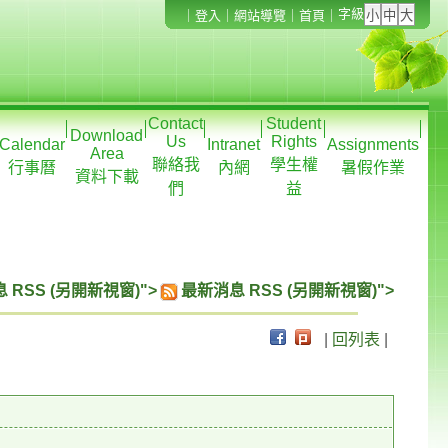
字級
｜
登入
｜
網站導覽
｜
首頁
｜
Contact
Student
Download
Us
Rights
Calendar
Intranet
Assignments
Area
聯絡我
學生權
行事曆
內網
暑假作業
資料下載
們
益
 RSS (另開新視窗)">
最新消息 RSS (另開新視窗)">
|
回列表
|