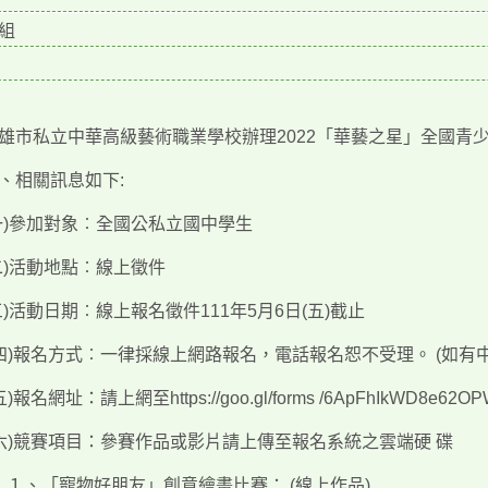
組
市私立中華高級藝術職業學校辦理2022「華藝之星」全國青少
相關訊息如下:
)參加對象︰全國公私立國中學生
)活動地點︰線上徵件
)活動日期︰線上報名徵件111年5月6日(五)截止
)報名方式︰一律採線上網路報名，電話報名恕不受理。 (如有
報名網址：請上網至https://goo.gl/forms /6ApFhIkWD8e6
)競賽項目：參賽作品或影片請上傳至報名系統之雲端硬 碟
「寵物好朋友」創意繪畫比賽： (線上作品)