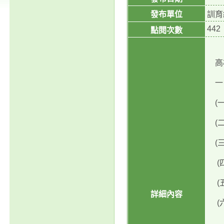
發布單位
訓育
442
點閱次數
高雄
一、
(一
(二
(三
(四
(五)
詳細內容
(六
１、