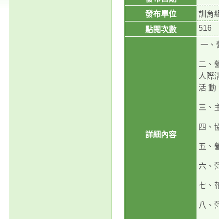
發布單位
訓育
516
點閱次數
一、
二、
人際
活 
三、
四、
詳細內容
五、
六、營
七、
八、營隊