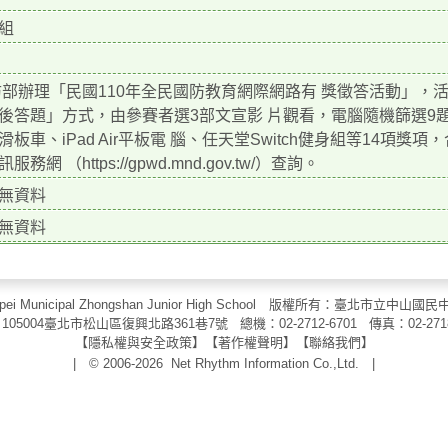
組
部辦理「民國110年全民國防教育網際網路有 獎徵答活動」，活動
後答題」方式，由參賽者選3部文宣影 片觀看，電腦隨機篩選9
滑板車、iPad Air平板電 腦、任天堂Switch健身組等14項
服務網 （https://gpwd.mnd.gov.tw/）查詢。
無資料
無資料
aipei Municipal Zhongshan Junior High School 版權所有：臺北市
105004臺北市松山區復興北路361巷7號 總機：02-2712-6701 傳真：
02-271
【
隱私權與安全政策
】【
著作權聲明
】
【
聯絡我們
】
| © 2006-2026
Net Rhythm Information Co.,Ltd.
|