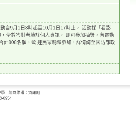
自9月1日8時起至10月1日17時止， 活動採「看影
題，全數答對者填註個人資訊， 即可參加抽獎，有電動
獎項，合計808名額，歡 迎民眾踴躍參加，詳情請至國防部政
立中山國民中學 網頁維護：資訊組
8-0954