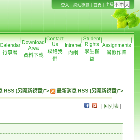
字級
｜
登入
｜
網站導覽
｜
首頁
｜
Contact
Student
Download
Us
Rights
Calendar
Intranet
Assignments
Area
聯絡我
學生權
行事曆
內網
暑假作業
資料下載
們
益
 RSS (另開新視窗)">
最新消息 RSS (另開新視窗)">
|
回列表
|