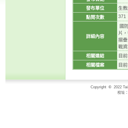
發布單位
生教
371
點閱次數
國防
片，
詳細內容
摺疊
戰資訊
相關連結
目前
相關檔案
目前
Copyright
©
2022 T
校址：