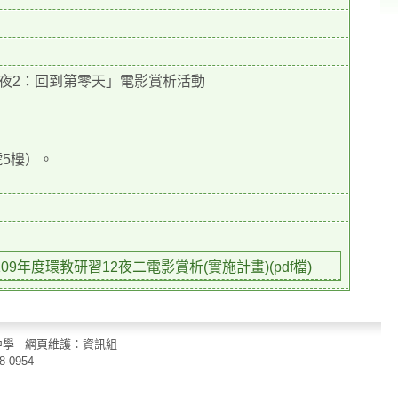
夜2：回到第零天」電影賞析活動
號5樓）。
109年度環教研習12夜二電影賞析(實施計畫)(pdf檔)
立中山國民中學 網頁維護：資訊組
8-0954