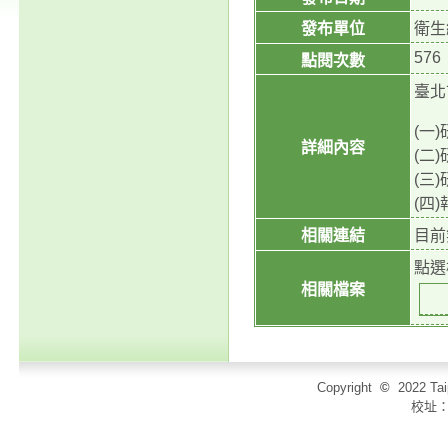
發布單位
衛生
576
點閱次數
臺北
(一
詳細內容
(二
(三
(四
相關連結
目前
點選
相關檔案
Copyright
©
2022 T
校址：