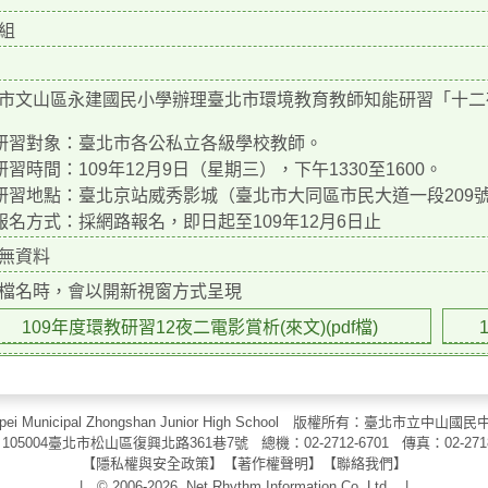
組
市文山區永建國民小學辦理臺北市環境教育教師知能研習「十二
)研習對象：臺北市各公私立各級學校教師。
)研習時間：109年12月9日（星期三），下午1330至1600。
)研習地點：臺北京站威秀影城（臺北市大同區市民大道一段209
)報名方式：採網路報名，即日起至109年12月6日止
無資料
檔名時，會以開新視窗方式呈現
109年度環教研習12夜二電影賞析(來文)(pdf檔)
aipei Municipal Zhongshan Junior High School 版權所有：臺北市
105004臺北市松山區復興北路361巷7號 總機：02-2712-6701 傳真：
02-271
【
隱私權與安全政策
】【
著作權聲明
】
【
聯絡我們
】
| © 2006-2026
Net Rhythm Information Co.,Ltd.
|