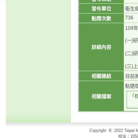
發布單位
衛生
736
點閱次數
10
(一)
詳細內容
(二)
(三
相關連結
目前
點選
「
相關檔案
Copyright
©
2022 Taip
校址：105