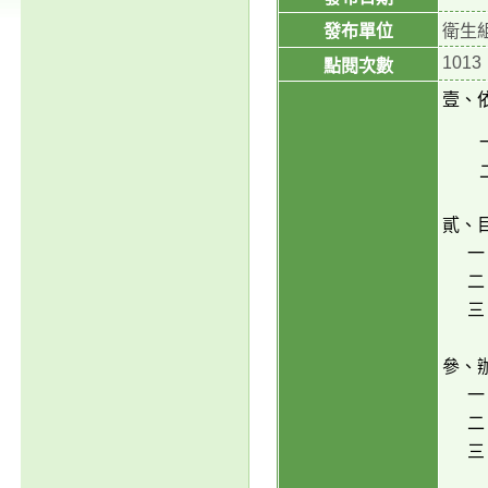
發布單位
衛生
1013
點閱次數
壹、
貳、
一
二
三
參、
一
二
三