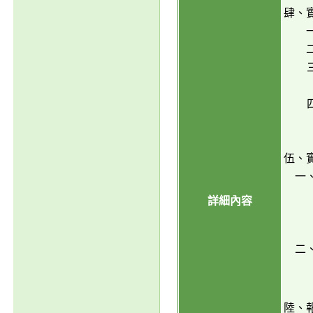
肆、
伍、
一
詳細內容
二
陸、