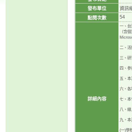
發布單位
資訊
54
點閱次數
一、台
（含個
Micros
二、活動
三、研
四、參
五、本活
六、各
詳細內容
七、本
八、線
九、本
(一)