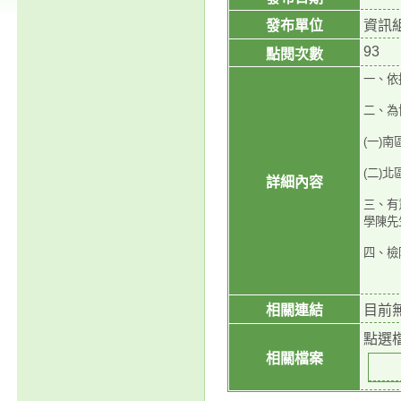
發布單位
資訊
93
點閱次數
一、依據
二、為
(一)
(二)
詳細內容
三、有
學陳先生
四、檢
相關連結
目前
點選
相關檔案