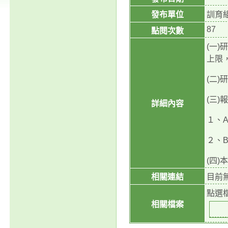
發布單位
訓育
87
點閱次數
(一
上限
(二)
(三)
詳細內容
１、
２、
(四
相關連結
目前
點選
相關檔案