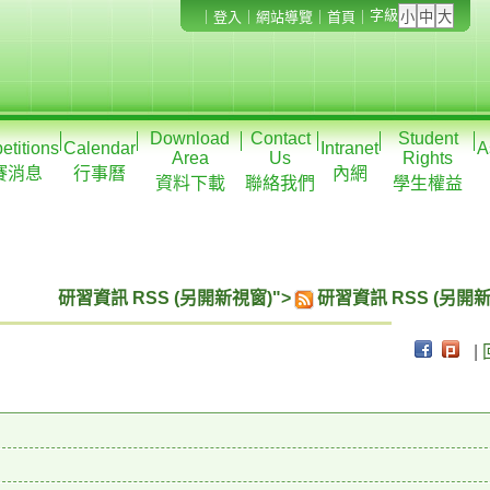
字級
｜
登入
｜
網站導覽
｜
首頁
｜
Download
Contact
Student
titions
Calendar
Intranet
A
Area
Us
Rights
賽消息
行事曆
內網
資料下載
聯絡我們
學生權益
研習資訊 RSS (另開新視窗)">
研習資訊 RSS (另開新
|