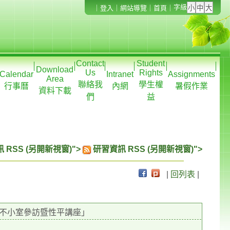
字級
｜
登入
｜
網站導覽
｜
首頁
｜
Contact
Student
Download
Us
Rights
Calendar
Intranet
Assignments
Area
聯絡我
學生權
行事曆
內網
暑假作業
資料下載
們
益
 RSS (另開新視窗)">
研習資訊 RSS (另開新視窗)">
|
回列表
|
平不小室參訪暨性平講座」