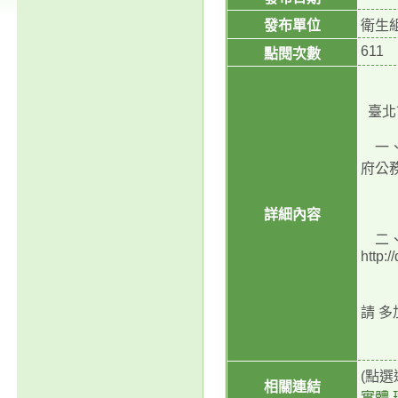
發布單位
衛生
611
點閱次數
臺北
一、
府公
種斑
詳細內容
二、
http:/
gov
請 
情事
(點
相關連結
實體