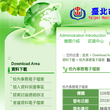
I
Administration
Introduction
:::
機關介紹
認識中山
:::
您的位置：
首頁
>
Download A
:::
資料下載
>
校內事務電子檔案
.
Download Area
校內事務電子檔案
資料下載
校內事務電子檔案
個人資料保護專區
校內事務電子檔案
標題
10
提案討論通過辦法
2019/
發布日期
會議資料電子檔案
發布單位
輔導