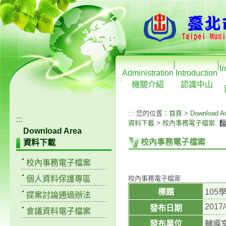
I
Administration
Introduction
:::
機關介紹
認識中山
:::
您的位置：
首頁
>
Download A
:::
資料下載
>
校內事務電子檔案
.
Download Area
校內事務電子檔案
資料下載
校內事務電子檔案
個人資料保護專區
校內事務電子檔案
標題
10
提案討論通過辦法
2017/
發布日期
會議資料電子檔案
發布單位
輔導