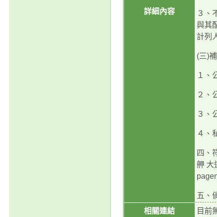
詳細內容
３、
與其
計列
(三)
１、
２、
３、
４、
四、
舺 大
page
五、倘
相關連結
目前