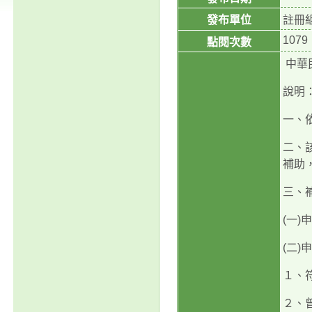
發布單位
註冊
1079
點閱次數
中華
說明
一、依
二、
補助
三、
(一
(二)
１、
２、