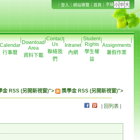
字級
｜
登入
｜
網站導覽
｜
首頁
｜
Contact
Student
Download
Us
Rights
Calendar
Intranet
Assignments
Area
聯絡我
學生權
行事曆
內網
暑假作業
資料下載
們
益
金 RSS (另開新視窗)">
獎學金 RSS (另開新視窗)">
|
回列表
|