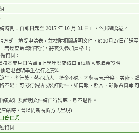
組
8
申請時間：自即日起至 2017 年 10 月 31 日止，依郵戳為憑。
申請方式：填妥申請表，並檢附相關證明文件，於10月27日前送至
，若經查獲資料不實，將喪失參加資格！)
)必備資料：
籍謄本或戶口名簿 ■上學年度成績單 ■低收入或清寒證明
)其他足堪證明學生德行之資料
範生、孝行獎、熱心助人、拾金不昧、才藝表現:音樂、美術、
格不足，可另行黏貼或裝訂附件，如剪報、照片、影像資料等;
 申請資料及證明文件請自行留底，恕不退件。
選連結時，會以開新視窗方式呈現)
山普仁獎
無資料