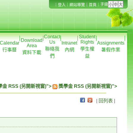
字級
｜
登入
｜
網站導覽
｜
首頁
｜
Contact
Student
Download
Us
Rights
Calendar
Intranet
Assignments
Area
聯絡我
學生權
行事曆
內網
暑假作業
資料下載
們
益
金 RSS (另開新視窗)">
獎學金 RSS (另開新視窗)">
|
回列表
|