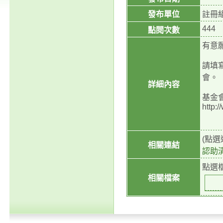
發布單位
註冊
444
點閱次數
有意
請填
會。
詳細內容
基金
http:/
(點
相關連結
認助
點選
相關檔案